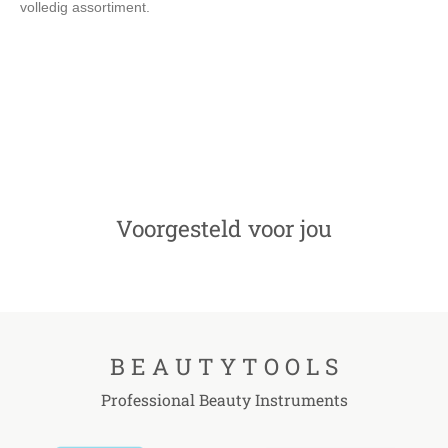
volledig assortiment.
BeautyTools Nagelschaar - Stevige Nagelschaar voor
Nagelhoeken, Vingernagels en Teennagels - Pedicure /
Manicure Schaar - Stevig Recht snijvlak - INOX (9.5 cm) (NS-
0805)
Voorgesteld voor jou
B E A U T Y T O O L S
Professional Beauty Instruments