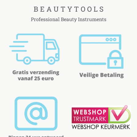
B E A U T Y T O O L S
Professional Beauty Instruments