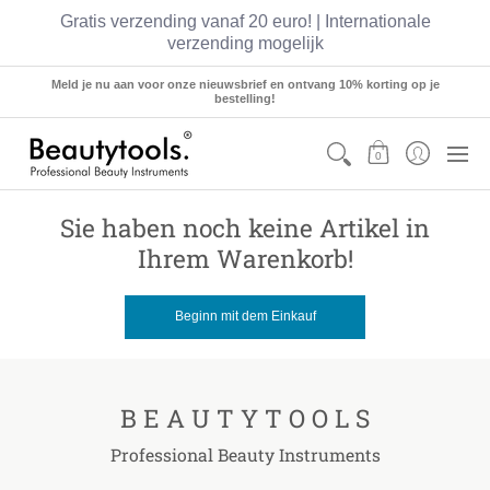
Gratis verzending vanaf 20 euro! | Internationale
verzending mogelijk
Sets
Manicure
Pedicure
Hairstyling
Meld je nu aan voor onze nieuwsbrief en ontvang 10% korting op je
bestelling!
0
Sie haben noch keine Artikel in
Ihrem Warenkorb!
Beginn mit dem Einkauf
B E A U T Y T O O L S
Professional Beauty Instruments