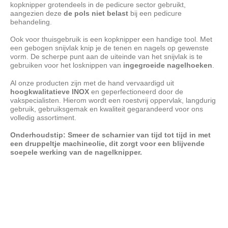
kopknipper grotendeels in de pedicure sector gebruikt,
aangezien deze
de pols niet belast
bij een pedicure
behandeling.
Ook voor thuisgebruik is een kopknipper een handige tool. Met
een gebogen snijvlak knip je de tenen en nagels op gewenste
vorm. De scherpe punt aan de uiteinde van het snijvlak is te
gebruiken voor het losknippen van
ingegroeide nagelhoeken
.
Al onze producten zijn met de hand vervaardigd uit
hoogkwalitatieve INOX
en geperfectioneerd door de
vakspecialisten. Hierom wordt een roestvrij oppervlak, langdurig
gebruik, gebruiksgemak en kwaliteit gegarandeerd voor ons
volledig assortiment.
Onderhoudstip: Smeer de scharnier van tijd tot tijd in met
een druppeltje machineolie, dit zorgt voor een blijvende
soepele werking van de nagelknipper.
BeautyTools Professionele Nagelknipper - Kopknipper /
Dwarssnittang voor Teennagels, Kalknagels en Ingegroeide
Nagelhoeken - Gebogen Snijvlak 15 mm - INOX (NN-0133)