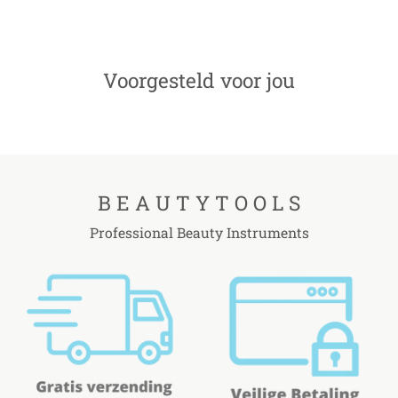
Voorgesteld voor jou
B E A U T Y T O O L S
Professional Beauty Instruments