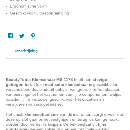
Ergonomische vorm
Geschikt voor ultrasoonreiniging
Omschrijving
BeautyTools Klemschaar MS-1178
heeft een
stevige
gebogen bek
. Deze
medische klemschaar
is geschikt voor
verscheidene doeleinden/hobby’s. Van gebruik bij het plaatsen
van piercings tot het vastnemen van fijne componenten, watjes,
naalden, … en is zowel geschikt voor het opzetten en
verwijderen van scalpelmesjes.
Het uniek
klemmechanisme
van dit instrument zorgt ervoor dat
deze op slot gaat bij het vastgrijpen en terug los kan gemaakt
worden door verder te knijpen. De bek bestaat uit
fijne
grijptanden
die een solide grip en een optimale werking