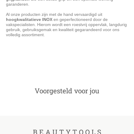
garanderen.
Al onze producten zijn met de hand vervaardigd uit
hoogkwalitatieve INOX
en geperfectioneerd door de
vakspecialisten. Hierom wordt een roestvrij oppervlak, langdurig
gebruik, gebruiksgemak en kwaliteit gegarandeerd voor ons
volledig assortiment.
BeautyTools Forcep - Stevige Gebogen Klemschaar met
Klemmechanisme - Getande Bek - Inox (14 cm) (MS-1178)
Voorgesteld voor jou
B E A U T Y T O O L S