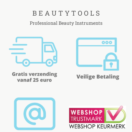
B E A U T Y T O O L S
Professional Beauty Instruments