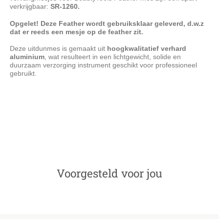
verkrijgbaar:
SR-1260.
Opgelet! Deze Feather wordt gebruiksklaar geleverd, d.w.z
dat er reeds een mesje op de feather zit.
Deze uitdunmes is gemaakt uit
hoogkwalitatief verhard
aluminium
, wat resulteert in een lichtgewicht, solide en
duurzaam verzorging instrument geschikt voor professioneel
gebruikt.
BeautyTools Professionele Kappersmes - Feather Mes Pearl
White - Uitdunmes - Effileermes Voor Uitdunnen van Dik Haar -
(incl. 2 mesjes) - (SR-1246)FB
Voorgesteld voor jou