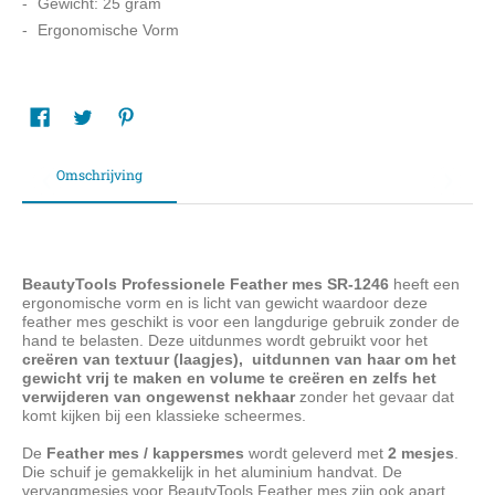
Gewicht: 25 gram
Ergonomische Vorm
Omschrijving
BeautyTools Professionele Feather mes SR-1246
heeft een
ergonomische vorm en is licht van gewicht waardoor deze
feather mes geschikt is voor een langdurige gebruik zonder de
hand te belasten.
Deze uitdunmes wordt gebruikt voor het
creëren van textuur (laagjes),
uitdunnen van haar om het
gewicht vrij te maken en volume te creëren en zelfs het
verwijderen van ongewenst nekhaar
zonder het gevaar dat
komt kijken bij een klassieke scheermes.
De
Feather mes / kappersmes
wordt geleverd met
2 mesjes
.
Die schuif je gemakkelijk in het aluminium handvat. De
vervangmesjes voor BeautyTools Feather mes zijn ook apart