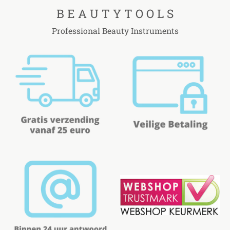
B E A U T Y T O O L S
Professional Beauty Instruments