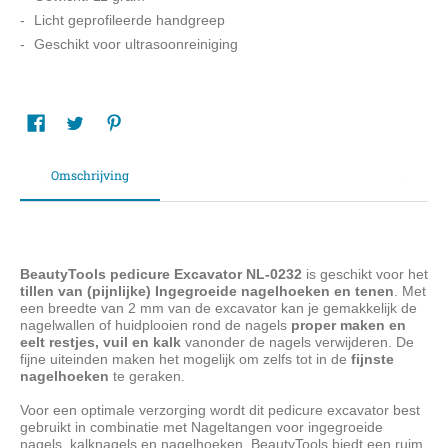
Licht geprofileerde handgreep
Geschikt voor ultrasoonreiniging
Omschrijving
BeautyTools pedicure Excavator NL-0232
is geschikt voor het
tillen van (pijnlijke) Ingegroeide nagelhoeken en tenen
. Met
een breedte van 2 mm van de excavator kan je gemakkelijk de
nagelwallen of huidplooien rond de nagels
proper maken en
eelt restjes, vuil en kalk
vanonder de nagels verwijderen. De
fijne uiteinden maken het mogelijk om zelfs tot in de
fijnste
nagelhoeken
te geraken.
Voor een optimale verzorging wordt dit pedicure excavator best
gebruikt in combinatie met Nageltangen voor ingegroeide
nagels, kalknagels en nagelhoeken. BeautyTools biedt een ruim