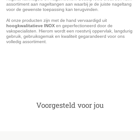
assortiment aan nageltangen aan waarbij je de juiste nageltang
voor de gewenste toepassing kan terugvinden.
Al onze producten zijn met de hand vervaardigd uit
hoogkwalitatieve INOX
en geperfectioneerd door de
vakspecialisten. Hierom wordt een roestvrij oppervlak, langdurig
gebruik, gebruiksgemak en kwaliteit gegarandeerd voor ons
volledig assortiment.
BeautyTools Pedicure Excavator - Nagelheffer Voor Ingegroeide
Teennagels en Hoekjes - Nagellifter Dubbelzijdig 2 mm (16.5
cm) – Inox (NL-0232)
Voorgesteld voor jou