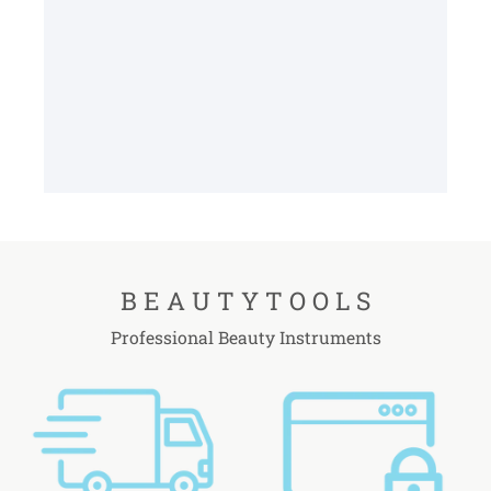
B E A U T Y T O O L S
Professional Beauty Instruments