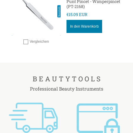
Punt Pincet - Wimperpincet
(PT-2168)
€15.09 EUR
In den Warenkorb
Vergleichen
Hinzufügen zum vergleichen
B E A U T Y T O O L S
Professional Beauty Instruments