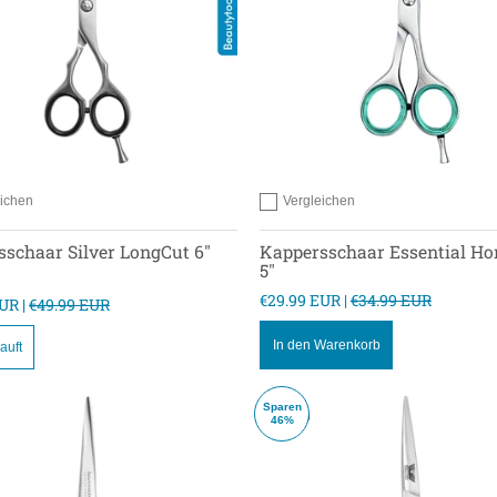
eichen
Vergleichen
 zum vergleichen
Hinzufügen zum vergleichen
schaar Silver LongCut 6"
Kappersschaar Essential H
5"
€29.99 EUR |
€34.99 EUR
UR |
€49.99 EUR
In den Warenkorb
auft
Sparen
46%