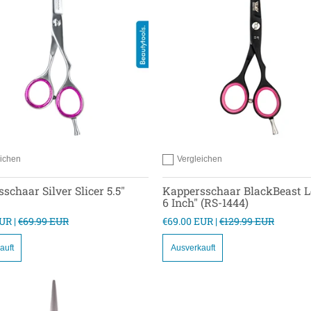
eichen
Vergleichen
 zum vergleichen
Hinzufügen zum vergleichen
schaar Silver Slicer 5.5"
Kappersschaar BlackBeast 
6 Inch" (RS-1444)
UR |
€69.99 EUR
€69.00 EUR |
€129.99 EUR
auft
Ausverkauft