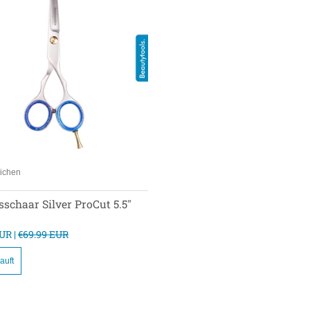
eichen
 zum vergleichen
schaar Silver ProCut 5.5"
UR |
€69.99 EUR
auft