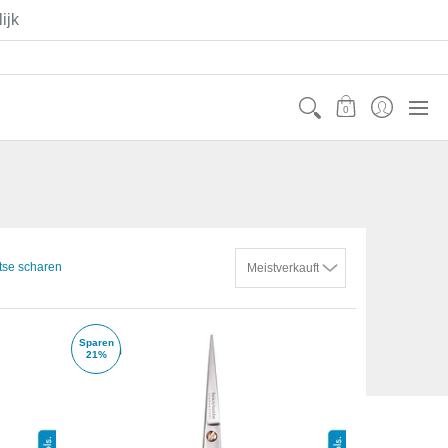
ijk
Contact
Mijn Account
0
tse scharen
Sparen
21%