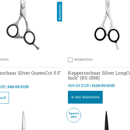
eichen
Vergleichen
 zum vergleichen
Hinzufügen zum vergleichen
schaar Silver QueenCut 5.5"
Kappersschaar Silver LongC
Inch" (RS-1598)
€69.00 EUR |
€129.99 EUR
UR |
€49.99 EUR
In den Warenkorb
auft
Sparen
46%