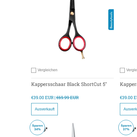
Vergleichen
Vergl
Hinzufügen zum vergleichen
Hinzufügen
Kappersschaar Black ShortCut 5"
Kappers
€39.00 EUR |
€69.99 EUR
€39.00 E
Ausverkauft
Ausverk
Sparen
Sparen
34%
37%