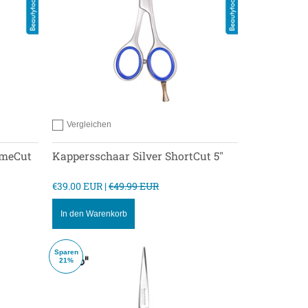
Vergleichen
Hinzufügen zum vergleichen
omeCut
Kappersschaar Silver ShortCut 5"
€39.00 EUR |
€49.99 EUR
In den Warenkorb
Sparen
21%