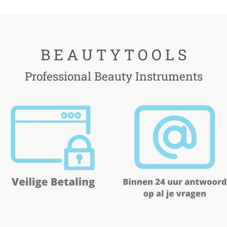
B E A U T Y T O O L S
Professional Beauty Instruments