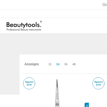
Gr
Sets
Manicure
Pedicure
Hairstyling
Anzeigen
12
24
36
48
Sparen
Sparen
21%
21%