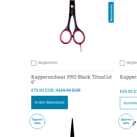
Vergleichen
Vergl
Hinzufügen zum vergleichen
Hinzufügen
Kappersschaar PRO Black TitanCut
Kappers
6"
€79.00 EUR |
€129.99 EUR
€39.00 E
In den Warenkorb
Ausverk
Sparen
Sparen
44%
44%