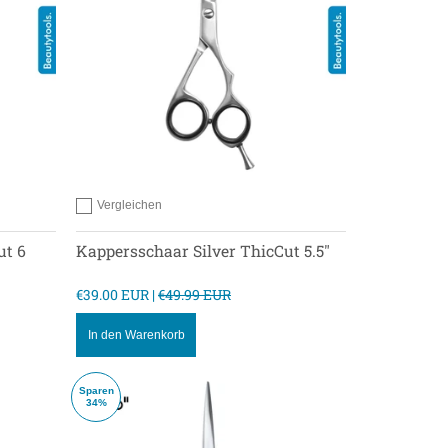
Vergleichen
Hinzufügen zum vergleichen
ut 6
Kappersschaar Silver ThicCut 5.5"
€39.00 EUR |
€49.99 EUR
In den Warenkorb
Sparen
34%