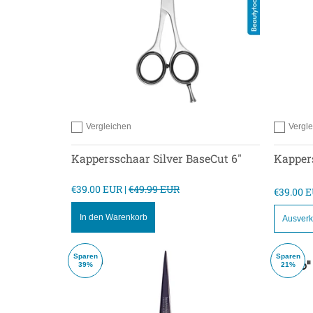
Vergleichen
Vergl
Hinzufügen zum vergleichen
Hinzufügen
Kappersschaar Silver BaseCut 6"
Kappers
€39.00 EUR |
€49.99 EUR
€39.00 E
In den Warenkorb
Ausverk
Sparen
Sparen
39%
21%