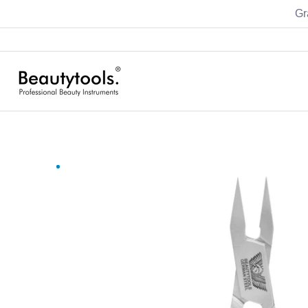
Gr
Sets
Manicure
Pedicure
Hairstyling