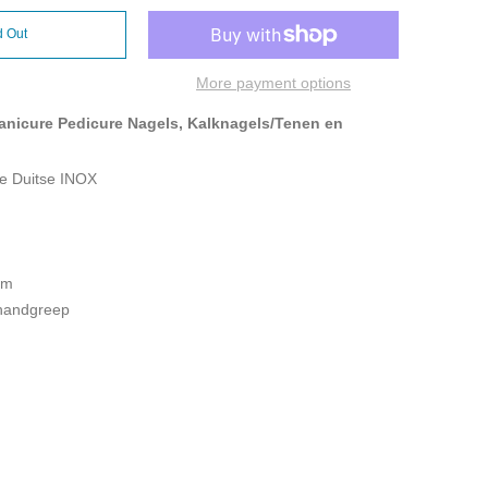
d Out
More payment options
anicure Pedicure Nagels, Kalknagels/Tenen en
ve Duitse INOX
am
handgreep