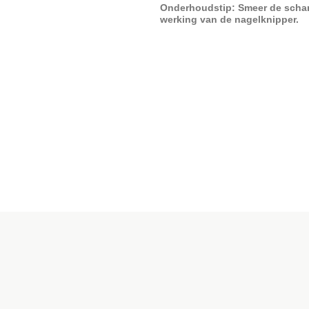
Onderhoudstip: Smeer de scharni
werking van de nagelknipper.
BeautyTools Professionele Nagelk
Manicure tang - Recht Snijvlak 