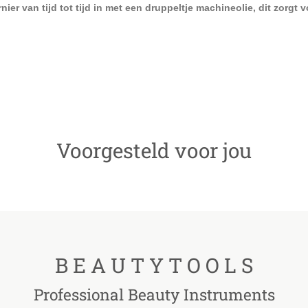
er van tijd tot tijd in met een druppeltje machineolie, dit zorgt 
nipper - Hoektang voor (Harde) Teennagels, Kalknagels en Ingegroeid
14 mm - INOX (NN-2540)
Voorgesteld voor jou
B E A U T Y T O O L S
Professional Beauty Instruments