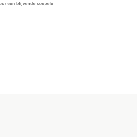
voor een blijvende soepele
e Nagelhoeken - Pedicure /