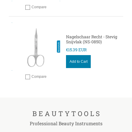
Compare
Add to compare
Nagelschaar Recht - Stevig
Snijvlak (NS-0850)
€15.39 EUR
Add to Cart
Compare
Add to compare
B E A U T Y T O O L S
Professional Beauty Instruments