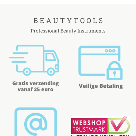
B E A U T Y T O O L S
Professional Beauty Instruments