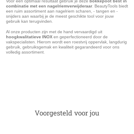
Voor een optimaal resultaat gebruik je deze
bokkepoot best in
combinatie met een nagelriemverwijderaar
. BeautyTools biedt
een ruim assortiment aan nagelriem scharen, - tangen en -
snijders aan waarbij je de meest geschikte tool voor jouw
gebruik kan terugvinden.
Al onze producten zijn met de hand vervaardigd uit
hoogkwalitatieve INOX
en geperfectioneerd door de
vakspecialisten. Hierom wordt een roestvrij oppervlak, langdurig
gebruik, gebruiksgemak en kwaliteit gegarandeerd voor ons
volledig assortiment.
BeautyTools Bokkepootje - Voor Achteruit Duwen van
Nagelriemen en Onderhoud Nagelwallen - Dubbelzijdig - Ronde
Handgreep - INOX (12.5 cm) (NP-0300)
Voorgesteld voor jou