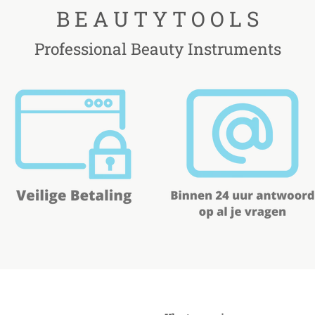
B E A U T Y T O O L S
Professional Beauty Instruments