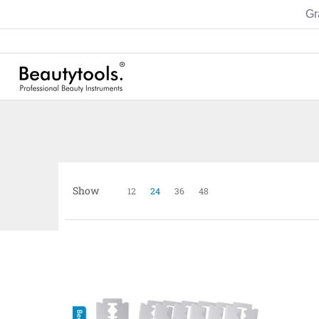
Gr
Sets
Manicure
Pedicure
Hairstyling
Show
12
24
36
48