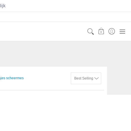
ijk
Contact
Mijn Account
0
jes scheermes