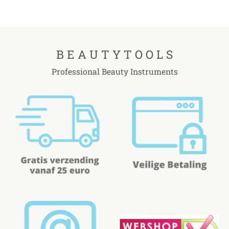
B E A U T Y T O O L S
Professional Beauty Instruments